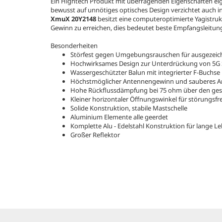
Ein Hightech Produkt mit überragenden Eigenschaften ei
bewusst auf unnötiges optisches Design verzichtet auch i
XmuX 20Y2148
besitzt eine computeroptimierte Yagistru
Gewinn zu erreichen, dies bedeutet beste Empfangsleitu
Besonderheiten
Störfest gegen Umgebungsrauschen für ausgezei
Hochwirksames Design zur Unterdrückung von 5G 
Wassergeschützter Balun mit integrierter F-Buchse
Höchstmöglicher Antennengewinn und sauberes 
Hohe Rückflussdämpfung bei 75 ohm über den ge
Kleiner horizontaler Öffnungswinkel für störungsf
Solide Konstruktion, stabile Mastschelle
Aluminium Elemente alle geerdet
Komplette Alu - Edelstahl Konstruktion für lange 
Großer Reflektor