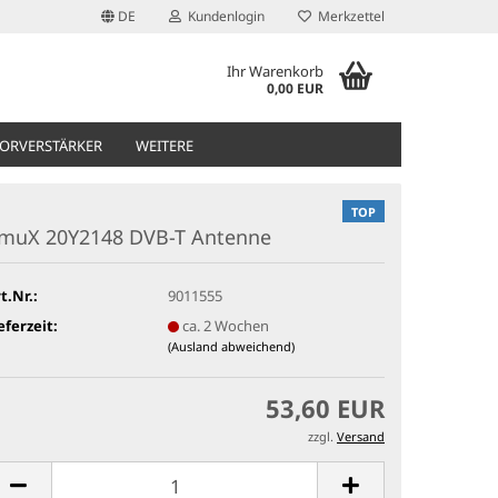
DE
Kundenlogin
Merkzettel
Ihr Warenkorb
0,00 EUR
ORVERSTÄRKER
WEITERE
TOP
muX 20Y2148 DVB-T Antenne
t.Nr.:
9011555
eferzeit:
ca. 2 Wochen
(Ausland abweichend)
53,60 EUR
zzgl.
Versand