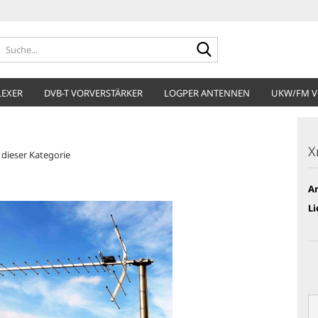
Suche...
LEXER
DVB-T VORVERSTÄRKER
LOGPER ANTENNEN
UKW/FM V
X
n dieser Kategorie
Ar
Li