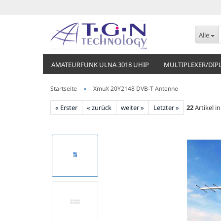
Alle
AMATEURFUNK ULNA 3018 UHIP
MULTIPLEXER/DIP
»
Startseite
XmuX 20Y2148 DVB-T Antenne
« Erster
« zurück
weiter »
Letzter »
22
Artikel i