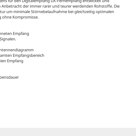
gens für den Digitalempfang DX-Fernempfang entwickelt und
n Anbetracht der immer rarer und teurer werdenden Rohstoffe. Die
ktur um minimale Störnebelaufnahme bei gleichzeitig optimalen
ng ohne Kompromisse.
chneten Empfang
Signalen.
Antennendiagramm
samten Empfangsbereich
reien Empfang
Lebensdauer