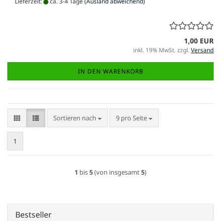
Lieferzeit:
ca. 3-4 Tage
(Ausland abweichend)
1,00 EUR
inkl. 19% MwSt. zzgl.
Versand
IN DEN WARENKORB
Sortieren nach
pro Seite
Sortieren nach
9 pro Seite
1
1
bis
5
(von insgesamt
5
)
Bestseller