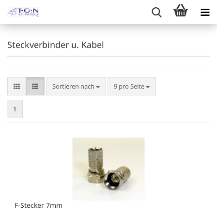
Steckverbinder u. Kabel
Sortieren nach
pro Seite
Sortieren nach
9 pro Seite
1
F-Stecker 7mm