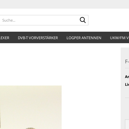
Suche...
LEXER
DVB-T VORVERSTÄRKER
LOGPER ANTENNEN
UKW/FM V
F
Ar
Li