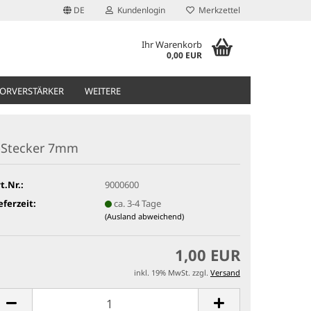
DE
Kundenlogin
Merkzettel
Ihr Warenkorb
0,00 EUR
ORVERSTÄRKER
WEITERE
-Stecker 7mm
t.Nr.:
9000600
eferzeit:
ca. 3-4 Tage
(Ausland abweichend)
1,00 EUR
inkl. 19% MwSt. zzgl.
Versand