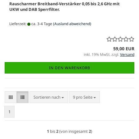
Rauscharmer Breitband-Verstärker 0,05 bis 2,6 GHz mit
UKW und DAB Sperrfilter.
Lieferzeit:
ca. 3-4 Tage
(Ausland abweichend)
59,00 EUR
inkl. 19% MwSt. zzgl.
Versand
IN DEN WARENKORB
Sortieren nach
pro Seite
Sortieren nach
9 pro Seite
1
1
bis
2
(von insgesamt
2
)