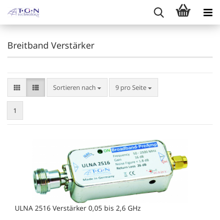
Breitband Verstärker
Sortieren nach
pro Seite
Sortieren nach
9 pro Seite
1
ULNA 2516 Verstärker 0,05 bis 2,6 GHz