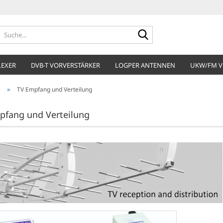
Suche...
LEXER
DVB-T VORVERSTÄRKER
LOGPER ANTENNEN
UKW/FM V
»
e
TV Empfang und Verteilung
pfang und Verteilung