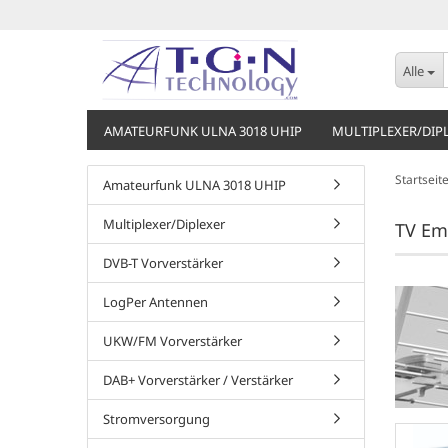
Alle
AMATEURFUNK ULNA 3018 UHIP
MULTIPLEXER/DIP
Startseit
Amateurfunk ULNA 3018 UHIP
Multiplexer/Diplexer
TV Em
DVB-T Vorverstärker
LogPer Antennen
UKW/FM Vorverstärker
DAB+ Vorverstärker / Verstärker
Stromversorgung