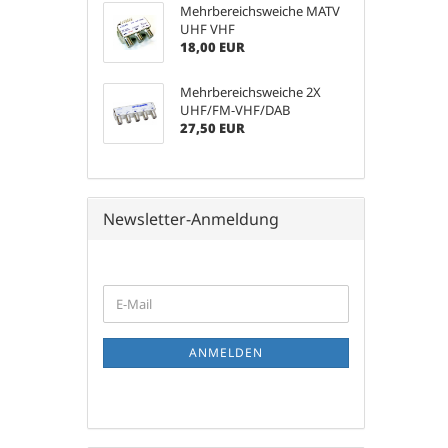
Mehrbereichsweiche MATV
UHF VHF
18,00 EUR
Mehrbereichsweiche 2X
UHF/FM-VHF/DAB
27,50 EUR
Newsletter-Anmeldung
WEITER
E-
ZUR
Mail
NEWSLETTER-
ANMELDUNG
ANMELDEN