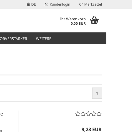
DE
Kundenlogin
Merkzettel
Ihr Warenkorb
0,00 EUR
ORVERSTÄRKER
WEITERE
1
te
9,23 EUR
nd