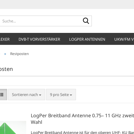
Suche...
LEXER
DVB-T VORVERSTÄRKER
LOGPER ANTENNEN
UKW/FM V
»
e
Restposten
osten
Sortieren nach
pro Seite
Sortieren nach
9 pro Seite
LogPer Breitband Antenne 0.75– 11 GHz zwei
Wahl
LogPer Breitband Antenne ist für den oberen UHF- KU Ba