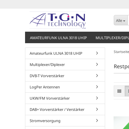
Alle
AMATEURFUNK ULNA 3018 UHIP
MULTIPLEXER/DIP
Startseit
Amateurfunk ULNA 3018 UHIP
Multiplexer/Diplexer
Restp
DVB-T Vorverstärker
LogPer Antennen
UKW/FM Vorverstärker
DAB+ Vorverstärker / Verstärker
Stromversorgung