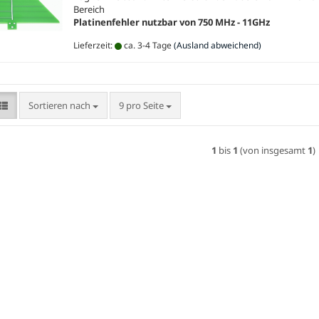
Bereich
Platinenfehler nutzbar von 750 MHz - 11GHz
Lieferzeit:
ca. 3-4 Tage
(Ausland abweichend)
Sortieren nach
pro Seite
Sortieren nach
9 pro Seite
1
bis
1
(von insgesamt
1
)