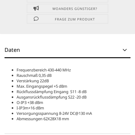
WOANDERS GÜNSTIGER?
FRAGE ZUM PRODUKT
Daten
Frequenzbereich 430-440 MHz
Rauschmaß 0,35 dB
Verstärkung 22dB
Max. Eingangspegel +5 dBm
Rückflussdämpfung Eingang S11 -8 dB
Ausgansrückflussdämpfung S22 -20 dB
O-IP3 +38 dBm
I-IP3m+16 dBm
Versorgungsspannung 8-24V DC@130 mA
Abmessungen 62X28X18 mm