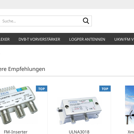
Suche...
LEXER
DVB-T VORVERSTÄRKER
LOGPER ANTENNEN
UKW/FM V
e
ere Empfehlungen
TOP
TOP
FM-Inserter
ULNA3018
Xm