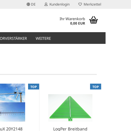
DE
Kundenlogin
Merkzettel
Ihr Warenkorb
0,00 EUR
ORVERSTÄRKER
WEITERE
TOP
TOP
uX 20Y2148
LogPer Breitband
Bandpa