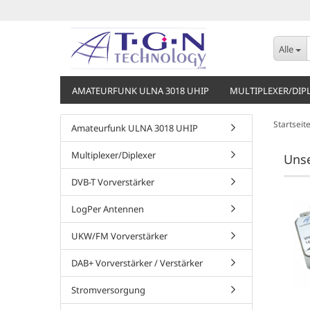
Alle
AMATEURFUNK ULNA 3018 UHIP
MULTIPLEXER/DIP
Startseit
Amateurfunk ULNA 3018 UHIP
Multiplexer/Diplexer
Uns
DVB-T Vorverstärker
TOP
TOP
LogPer Antennen
UKW/FM Vorverstärker
DAB+ Vorverstärker / Verstärker
Stromversorgung
SULNA3022 70cm
SULNA3018