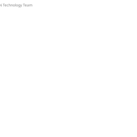
N Technology Team
-------------------------------------