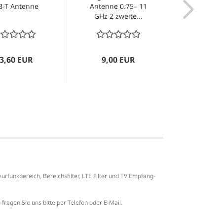
B-T Antenne
Antenne 0.75– 11
BPF VH
GHz 2 zweite...
3,60 EUR
9,00 EUR
26,0
funkbereich, Bereichsfilter, LTE Filter und TV Empfang-
fragen Sie uns bitte per Telefon oder E-Mail.