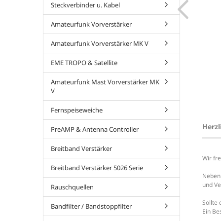
Steckverbinder u. Kabel
Verstärker
Ultimate 70cm
Verstärker
Amateurfunk Vorverstärker
Amateurfunk Vorverstärker MK V
181,00 EUR
225,00 EUR
EME TROPO & Satellite
Amateurfunk Mast Vorverstärker MK
V
Fernspeiseweiche
Herzl
PreAMP & Antenna Controller
Breitband Verstärker
Wir fr
Breitband Verstärker 5026 Serie
Neben 
und Ve
Rauschquellen
Sollte
Bandfilter / Bandstoppfilter
Ein Be